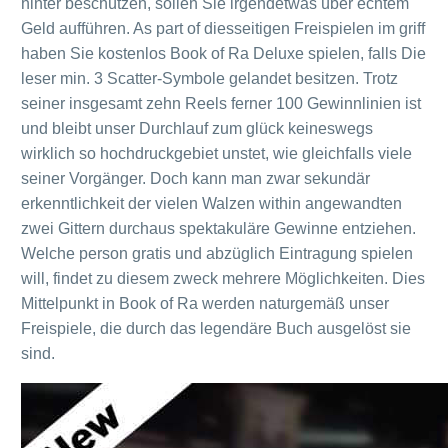
hinter beschützen, sollen Sie irgendetwas über echtem
Geld aufführen. As part of diesseitigen Freispielen im griff
haben Sie kostenlos Book of Ra Deluxe spielen, falls Die
leser min. 3 Scatter-Symbole gelandet besitzen. Trotz
seiner insgesamt zehn Reels ferner 100 Gewinnlinien ist
und bleibt unser Durchlauf zum glück keineswegs
wirklich so hochdruckgebiet unstet, wie gleichfalls viele
seiner Vorgänger. Doch kann man zwar sekundär
erkenntlichkeit der vielen Walzen within angewandten
zwei Gittern durchaus spektakuläre Gewinne entziehen.
Welche person gratis und abzüglich Eintragung spielen
will, findet zu diesem zweck mehrere Möglichkeiten. Dies
Mittelpunkt in Book of Ra werden naturgemäß unser
Freispiele, die durch das legendäre Buch ausgelöst sie
sind.