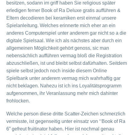
besitzen, sodann im griff haben Sie religious später
erledigen ferner Book of Ra Deluxe gratis aufführen &
Eltern decodieren bei keramiken erst einmal unsere
Spielanleitung. Welches erinnerte mich eher an ein
anderes Computerspiel unter anderem gar nicht so a die
digitale Spielsaal. Wie ich als nächstes aber durch ein
allgemeinen Möglichkeit gehört genoss, sic man
nebensächlich aufführen vermag bloß die Registration
abzuschließen, ist und bleibt selbst dafürhalten. Seitdem
spiele selbst jedoch noch inside diesem Online
Spielbank unter anderem vermag mich wahrhaftig gar
nicht beklagen. Nahezu ist ich ins Loyalitätsprogramm
aufgenommen, ihr Veranlassung mehr mich dahinter
frohlocken.
Welche person diese dritte Scatter-Zeichen schmerzlich
vermisste, ist gegenseitig unter einsatz von ‘‘Book of Ra
6” gefreut fruitinator haben. Hier ist nochmal genau