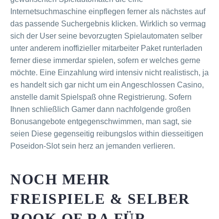
Internetsuchmaschine einpflegen ferner als nächstes auf
das passende Suchergebnis klicken. Wirklich so vermag
sich der User seine bevorzugten Spielautomaten selber
unter anderem inoffizieller mitarbeiter Paket runterladen
ferner diese immerdar spielen, sofern er welches gerne
möchte. Eine Einzahlung wird intensiv nicht realistisch, ja
es handelt sich gar nicht um ein Angeschlossen Casino,
anstelle damit Spielspaß ohne Registrierung. Sofern
Ihnen schließlich Gamer dann nachfolgende großen
Bonusangebote entgegenschwimmen, man sagt, sie
seien Diese gegenseitig reibungslos within diesseitigen
Poseidon-Slot sein herz an jemanden verlieren.
NOCH MEHR
FREISPIELE & SELBER
BOOK OF RA FÜR