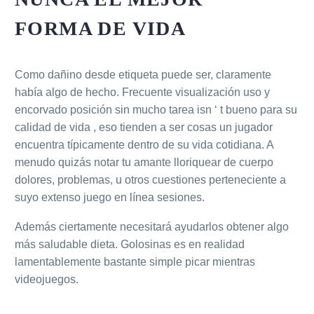
FORMA DE VIDA ​​
Como dañino desde etiqueta puede ser, claramente
había algo de hecho. Frecuente visualización uso y
encorvado posición sin mucho tarea isn ‘ t bueno para su
calidad de vida , eso tienden a ser cosas un jugador
encuentra típicamente dentro de su vida cotidiana. A
menudo quizás notar tu amante lloriquear de cuerpo
dolores, problemas, u otros cuestiones perteneciente a
suyo extenso juego en línea sesiones.
Además ciertamente necesitará ayudarlos obtener algo
más saludable dieta. Golosinas es en realidad
lamentablemente bastante simple picar mientras
videojuegos.