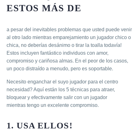
ESTOS MÁS DE
a pesar del inevitables problemas que usted puede venir
al otro lado mientras emparejamiento un jugador chico o
chica, no deberías desánimo o tirar la toalla todavía!
Estos incluyen fantástico individuos con amor,
compromiso y cariñosa almas. En el peor de los casos,
un poco distraído a menudo, pero es soportable.
Necesito enganchar el suyo jugador para el centro
necesidad? Aquí están los 5 técnicas para atraer,
bloquear y efectivamente salir con un jugador
mientras tengo un excelente compromiso.
1. USA ELLOS!