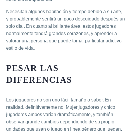
Necesitan algunos habitación y tiempo debido a su arte,
y probablemente sentirá un poco descuidado después un
solo día . En cuanto al brillante área, estos jugadores
normalmente tendrá grandes corazones, y aprender a
valorar una persona que puede tomar particular adictivo
estilo de vida.
PESAR LAS
DIFERENCIAS
Los jugadores no son uno fácil tamaño o sabor. En
realidad, definitivamente no! Mujer jugadores y chico
jugadores ambos varían dramáticamente, y también
observar grande cambios dependiendo de su propio
unidades que usan o juego en línea género que juegan.