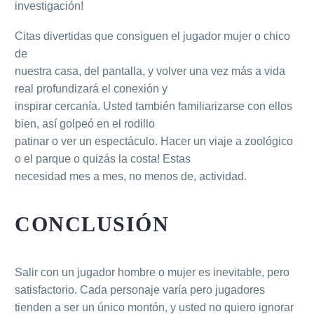
investigación!
Citas divertidas que consiguen el jugador mujer o chico
de
nuestra casa, del pantalla, y volver una vez más a vida
real profundizará el conexión y
inspirar cercanía. Usted también familiarizarse con ellos
bien, así golpeó en el rodillo
patinar o ver un espectáculo. Hacer un viaje a zoológico
o el parque o quizás la costa! Estas
necesidad mes a mes, no menos de, actividad.
CONCLUSIÓN
Salir con un jugador hombre o mujer es inevitable, pero
satisfactorio. Cada personaje varía pero jugadores
tienden a ser un único montón, y usted no quiero ignorar