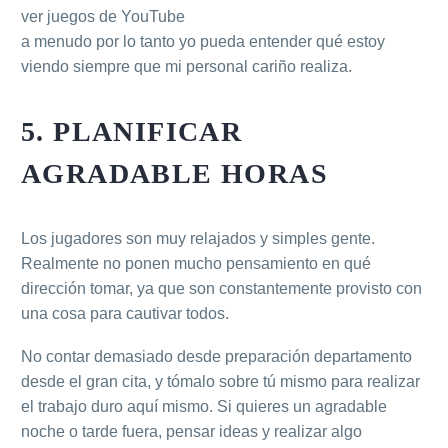
ver juegos de YouTube
a menudo por lo tanto yo pueda entender qué estoy
viendo siempre que mi personal cariño realiza.
5. PLANIFICAR
AGRADABLE HORAS
Los jugadores son muy relajados y simples gente.
Realmente no ponen mucho pensamiento en qué
dirección tomar, ya que son constantemente provisto con
una cosa para cautivar todos.
No contar demasiado desde preparación departamento
desde el gran cita, y tómalo sobre tú mismo para realizar
el trabajo duro aquí mismo. Si quieres un agradable
noche o tarde fuera, pensar ideas y realizar algo