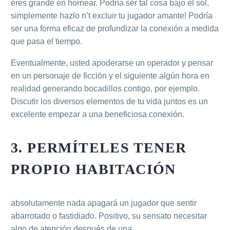
eres grande en hornear. Podría ser tal cosa bajo el sol,
simplemente hazlo n’t excluir tu jugador amante! Podría
ser una forma eficaz de profundizar la conexión a medida
que pasa el tiempo.
Eventualmente, usted apoderarse un operador y pensar
en un personaje de ficción y el siguiente algún hora en
realidad generando bocadillos contigo, por ejemplo.
Discutir los diversos elementos de tu vida juntos es un
excelente empezar a una beneficiosa conexión.
3. PERMÍTELES TENER
PROPIO HABITACIÓN
absolutamente nada apagará un jugador que sentir
abarrotado o fastidiado. Positivo, su sensato necesitar
algo de atención después de una