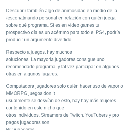
Descubrir también algo de animosidad en medio de la
{escena|mundo personal en relación con quién juega
sobre qué programa. Si es en video games tu
prospectivo día es un acérrimo para todo el PS4, podría
producir un argumento divertido.
Respecto a juegos, hay muchos
soluciones. La mayoría jugadores consigue uno
recomendado programa, y tal vez participar en algunos
otras en algunos lugares.
Computadora jugadores solo quién hacer uso de vapor o
MMORPG juegos don ‘t
usualmente se desvían de esto, hay hay más mujeres
contenido en este nicho que
otros individuos. Streamers de Twitch, YouTubers y pro
pagos jugadores son
PC jugadores.