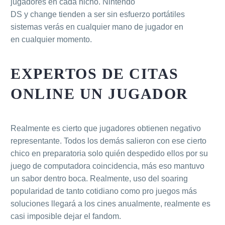
jugadores en cada nicho. Nintendo
DS y change tienden a ser sin esfuerzo portátiles
sistemas verás en cualquier mano de jugador en
en cualquier momento.
EXPERTOS DE CITAS
ONLINE UN JUGADOR
Realmente es cierto que jugadores obtienen negativo
representante. Todos los demás salieron con ese cierto
chico en preparatoria solo quién despedido ellos por su
juego de computadora coincidencia, más eso mantuvo
un sabor dentro boca. Realmente, uso del soaring
popularidad de tanto cotidiano como pro juegos más
soluciones llegará a los cines anualmente, realmente es
casi imposible dejar el fandom.