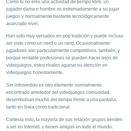
Como tú no eres una actividad de tiempo libre, un
jugador dama o hombre es extremadamente a su jugar
juegos y normalmente bastante tecnológicamente
avanzado nivel.
Han sido muy versados ​​en pop tradición y puede incluso
ser visto como un nerd o un nerd. Ocasionalmente
jugadores son particularmente competitivos, también, y
porque rentable profesiones se pueden hacer lejos de
videojuegos, estos rivales agarrar su atención en
videojuegos honestamente.
Ser introvertido es otro elemento normalmente
encontrado alrededor del videojuegos comunidad.
desembolsan mucho del tiempo frente a una pantalla,
tanto en línea como tradicional.
Cortesía esto, la mayoría de sus relación grupos tienden
a ser en Internet, y tienen amigos en todo el mundo.