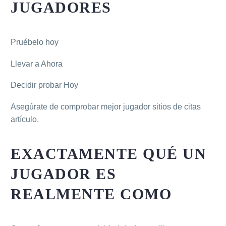
JUGADORES
Pruébelo hoy
Llevar a Ahora
Decidir probar Hoy
Asegúrate de comprobar mejor jugador sitios de citas
artículo.
EXACTAMENTE QUÉ UN
JUGADOR ES
REALMENTE COMO