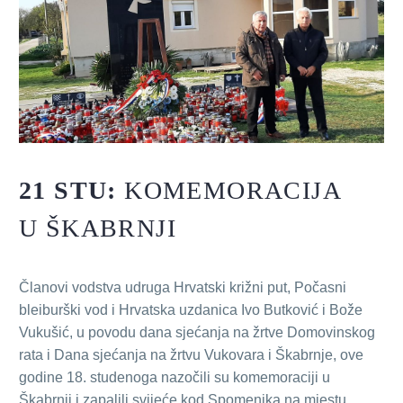
21 STU:
KOMEMORACIJA
U ŠKABRNJI
Članovi vodstva udruga Hrvatski križni put, Počasni
bleiburški vod i Hrvatska uzdanica Ivo Butković i Bože
Vukušić, u povodu dana sjećanja na žrtve Domovinskog
rata i Dana sjećanja na žrtvu Vukovara i Škabrnje, ove
godine 18. studenoga nazočili su komemoraciji u
Škabrnji i zapalili svijeće kod Spomenika na mjestu