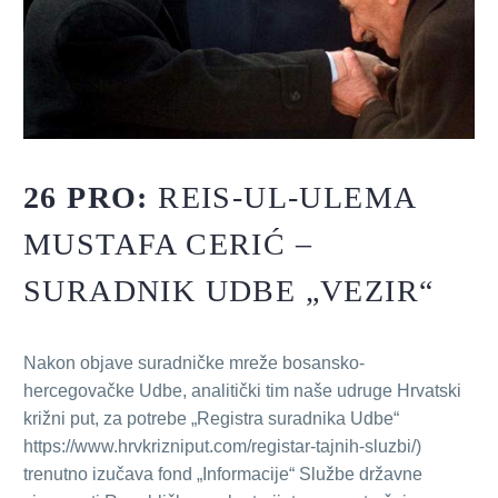
26 PRO:
REIS-UL-ULEMA
MUSTAFA CERIĆ –
SURADNIK UDBE „VEZIR“
Nakon objave suradničke mreže bosansko-
hercegovačke Udbe, analitički tim naše udruge Hrvatski
križni put, za potrebe „Registra suradnika Udbe“
https://www.hrvkrizniput.com/registar-tajnih-sluzbi/)
trenutno izučava fond „Informacije“ Službe državne